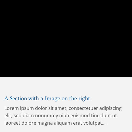
A Section with a Image on the right
Lorem ipsum dolor sit amet, consectetuer adipiscing
elit, sed diam nonummy nibh euismod tincidunt ut
laoreet dolore magna aliquam erat volutpat….